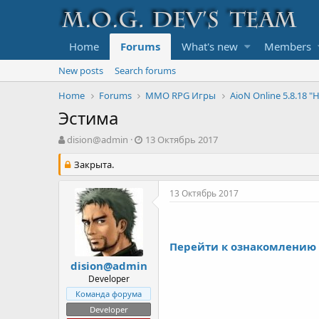
Home
Forums
What's new
Members
New posts
Search forums
Home
Forums
MMO RPG Игры
AioN Online 5.8.18 "H
Эстима
А
Д
dision@admin
13 Октябрь 2017
в
а
т
Закрыта.
т
о
а
р
с
13 Октябрь 2017
т
о
е
з
м
д
ы
а
Перейти к ознакомлению
н
dision@admin
и
Developer
я
Команда форума
Developer