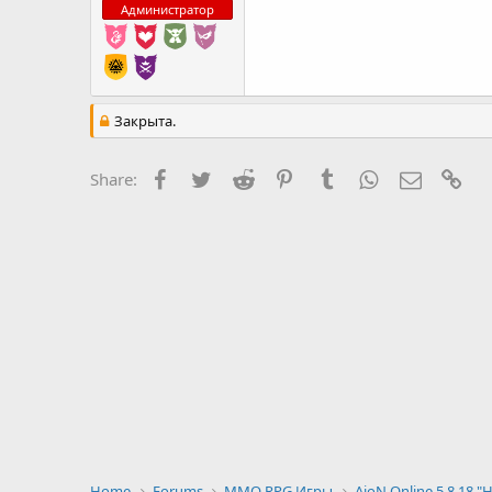
Администратор
Закрыта.
Facebook
Twitter
Reddit
Pinterest
Tumblr
WhatsApp
E-mail
Ссы
Share:
Home
Forums
MMO RPG Игры
AioN Online 5.8.18 "H