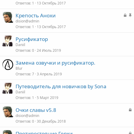
Ответов
1
13 Октябрь 2017
к
о
р
З
Крепость Анохи
ы
о
а
а
dision@admin
т
Ответов
1
13 Октябрь 2017
к
о
р
Русификатор
ы
о
Daniil
т
Ответов
0
24 Июль 2019
о
Замена озвучки и русификатор.
Blur
Ответов
7
3 Апрель 2019
Путеводитель для новичков by Sona
Daniil
Ответов
1
5 Март 2019
З
Очки славы v5.8
а
dision@admin
Ответов
0
30 Декабрь 2018
к
р
З
Противостояние Герхи