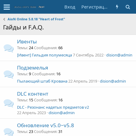
Вход
Регистрация
AioN Online 5.8.18 "Heart of Frost"
Гайды и F.A.Q.
Ивенты
Темы
24
Сообщения
66
[Ивент] Гильдия полумесяца
7 Сентябрь 2022
dision@admin
Подземелья
Темы
9
Сообщения
16
Пылающий штаб Крована
22 Апрель 2019
dision@admin
DLC контент
Темы
15
Сообщения
16
DLC - Резонанс надетых предметов v2
22 Апрель 2023
dision@admin
Обновление v5.0~v5.8
Темы
23
Сообщения
31