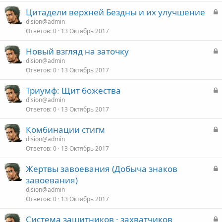
р
З
Цитадели верхней Бездны и их улучшение
а
dision@admin
т
Ответов
0
13 Октябрь 2017
к
о
р
З
Новый взгляд на заточку
а
dision@admin
т
Ответов
0
13 Октябрь 2017
к
о
р
З
Триумф: Щит божества
а
dision@admin
т
Ответов
0
13 Октябрь 2017
к
о
р
З
Комбинации стигм
а
dision@admin
т
Ответов
0
13 Октябрь 2017
к
о
р
З
Жертвы завоевания (Добыча знаков
а
завоевания)
т
к
dision@admin
о
р
Ответов
0
13 Октябрь 2017
З
Система защитников · захватчиков
т