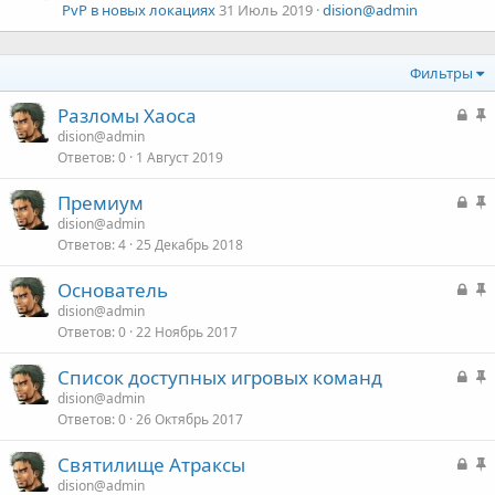
PvP в новых локациях
31 Июль 2019
dision@admin
Фильтры
З
Разломы Хаоса
а
а
dision@admin
Ответов
0
1 Август 2019
к
р
З
Премиум
ы
о
а
а
dision@admin
т
Ответов
4
25 Декабрь 2018
к
о
р
З
Основатель
ы
о
а
а
dision@admin
т
Ответов
0
22 Ноябрь 2017
к
о
р
З
Список доступных игровых команд
ы
о
а
а
dision@admin
т
Ответов
0
26 Октябрь 2017
к
о
р
З
Святилище Атраксы
ы
о
а
а
dision@admin
т