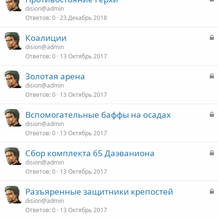
а
dision@admin
т
Ответов
0
23 Декабрь 2018
к
о
р
З
Коалиции
а
dision@admin
т
Ответов
0
13 Октябрь 2017
к
о
р
З
Золотая арена
а
dision@admin
т
Ответов
0
13 Октябрь 2017
к
о
р
З
Вспомогательные баффы на осадах
а
dision@admin
т
Ответов
0
13 Октябрь 2017
к
о
р
З
Сбор комплекта 65 Даэваниона
а
dision@admin
т
Ответов
0
13 Октябрь 2017
к
о
р
З
Разъяренные защитники крепостей
а
dision@admin
т
Ответов
0
13 Октябрь 2017
к
о