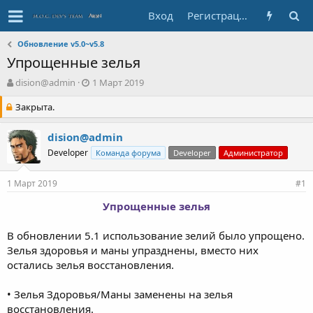
Вход
Регистрация
Обновление v5.0~v5.8
Упрощенные зелья
А
Д
dision@admin
1 Март 2019
в
а
Закрыта.
т
т
о
а
р
с
dision@admin
т
о
Developer
Команда форума
Developer
Администратор
е
з
м
д
ы
а
1 Март 2019
#1
н
Упрощенные зелья
и
я
В обновлении 5.1 использование зелий было упрощено.
Зелья здоровья и маны упразднены, вместо них
остались зелья восстановления.
• Зелья Здоровья/Маны заменены на зелья
восстановления.