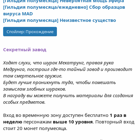
[Гильдия полумесяца] Невероятная мощь эфира
[Гильдия полумесяца/ежедневно] Сбор образцов
вируса MAD
[Гильдия полумесяца] Неизвестное существо
Спойлер:
Прохождение
Секретный завод
Ходят слухи, что шурак Мекатрунг, правая рука
Медрунга, построил где-то тайный завод и производит
там смертельное оружие.
Будет лучше проникнуть туда, чтобы помешать
замыслам злобных шураков.
В награду вы можете получить материалы для создания
особых предметов.
Вход во временную зону доступен бесплатно
1 раз в
неделю
персонажам
выше 10 уровня
. Повторный вход
стоит 20 монет полумесяца.