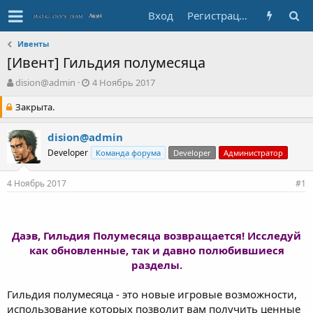
Вход
Регистрация
Ивенты
[Ивент] Гильдия полумесяца
А
Д
dision@admin
4 Ноябрь 2017
в
а
Закрыта.
т
т
о
а
р
с
dision@admin
т
о
Developer
Команда форума
Developer
Администратор
е
з
м
д
ы
а
4 Ноябрь 2017
#1
н
и
я
Даэв, Гильдия Полумесяца возвращается! Исследуй
как обновленные, так и давно полюбившиеся
разделы.
Гильдия полумесяца - это новые игровые возможности,
использование которых позволит вам получить ценные