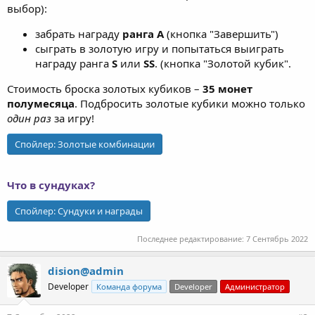
выбор):
забрать награду
ранга A
(кнопка "Завершить")
сыграть в золотую игру и попытаться выиграть
награду ранга
S
или
SS
. (кнопка "Золотой кубик".
Стоимость броска золотых кубиков –
35 монет
полумесяца
. Подбросить золотые кубики можно только
один раз
за игру!
Спойлер:
Золотые комбинации
Что в сундуках?
Спойлер:
Сундуки и награды
Последнее редактирование:
7 Сентябрь 2022
dision@admin
Developer
Команда форума
Developer
Администратор