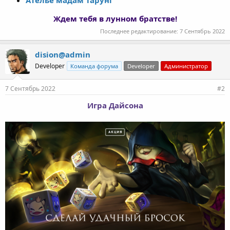
Ателье мадам Тарунг
Ждем тебя в лунном братстве!
Последнее редактирование:
7 Сентябрь 2022
dision@admin
Developer
Команда форума
Developer
Администратор
7 Сентябрь 2022
#2
Игра Дайсона