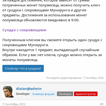
За каждое достижение, которое зависит от суммы
потраченных монет полумесяца, можно получить ключ
от сундука с сокровищами Мунирунга и другие
предметы. Достижения за использование монет
полумесяца обновляются ежедневно в 9:00.
Сундук с сокровищами
Полученным ключом вы сможете открыть один сундук с
сокровищами Мунирунга.
Внутри находится 1 предмет, выпадающий случайным
образом. Если у вас нет ключа, сундук можно открыть за
монеты полумесяца.
Спойлер:
Что в сундуке?
Последнее редактирование:
7 Сентябрь 2022
dision@admin
Developer
Команда форума
Developer
Администратор
7 Сентябрь 2022
#5