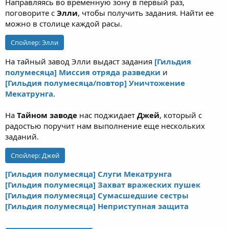
Направляясь во временную зону в первый раз,
поговорите с
Элли
, чтобы получить задания. Найти ее
можно в столице каждой расы.
Спойлер:
Элли
На тайный завод Элли выдаст задания
[Гильдия
полумесяца] Миссия отряда разведки
и
[Гильдия полумесяца/повтор] Уничтожение
Мекатрунга
.
На
Тайном заводе
нас поджидает
Джей
, который с
радостью поручит нам выполнение еще нескольких
заданий.
Спойлер:
Джей
[Гильдия полумесяца] Слуги Мекатрунга
[Гильдия полумесяца] Захват вражеских пушек
[Гильдия полумесяца] Сумасшедшие сестры
[Гильдия полумесяца] Неприступная защита