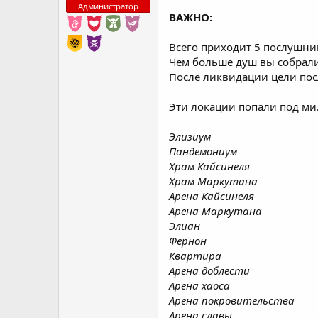
Администратор
ВАЖНО:
Всего приходит 5 послушни
Чем больше душ вы собрали
После ликвидации цели пос
Эти локации попали под ми
Элизиум
Пандемониум
Храм Кайсинеля
Храм Маркутана
Арена Кайсинеля
Арена Маркутана
Элиан
Фернон
Квартира
Арена доблести
Арена хаоса
Арена покровительства
Арена славы