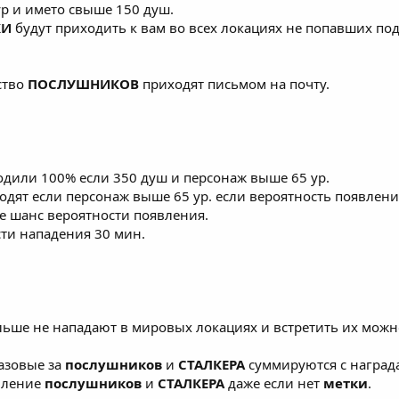
ур и името свыше 150 душ.
КИ
будут приходить к вам во всех локациях не попавших по
ство
ПОСЛУШНИКОВ
приходят письмом на почту.
одили 100% если 350 душ и персонаж выше 65 ур.
одят если персонаж выше 65 ур. если вероятность появлени
 шанс вероятности появления.
ти нападения 30 мин.
ьше не нападают в мировых локациях и встретить их можно
азовые за
послушников
и
СТАЛКЕРА
суммируются с наград
вление
послушников
и
СТАЛКЕРА
даже если нет
метки
.