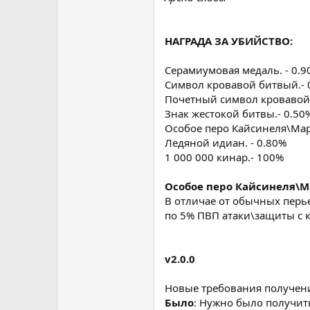
НАГРАДА ЗА УБИЙСТВО:
Серамиумовая медаль. - 0.9
Символ кровавой битвый.- 
Почетный символ кровавой 
Знак жестокой битвы.- 0.50
Особое перо Кайсинеля\Мар
Ледяной идиан. - 0.80%
1 000 000 кинар.- 100%
Особое перо Кайсинеля\М
В отличае от обычных перь
по 5% ПВП атаки\защиты с 
v2.0.0
Новые требования получен
Было
: Нужно было получить