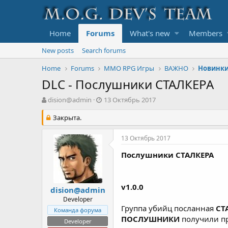
Home
Forums
What's new
Members
New posts
Search forums
Home
Forums
MMO RPG Игры
ВАЖНО
Новинк
DLC - Послушники СТАЛКЕРА
А
Д
dision@admin
13 Октябрь 2017
в
а
т
Закрыта.
т
о
а
р
с
13 Октябрь 2017
т
о
е
з
Послушники СТАЛКЕРА
м
д
ы
а
н
v1.0.0
dision@admin
и
Developer
я
Группа убийц посланная
СТ
Команда форума
ПОСЛУШНИКИ
получили п
Developer