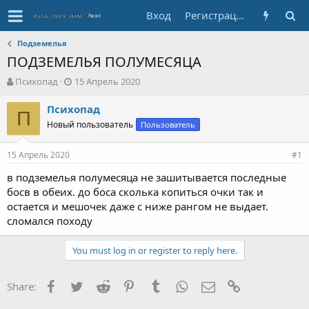
Вход
Регистрация
Подземелья
ПОДЗЕМЕЛЬЯ ПОЛУМЕСЯЦА
А
Д
Психопад
15 Апрель 2020
в
а
т
т
Психопад
П
о
а
Новый пользователь
Пользователь
р
с
т
о
15 Апрель 2020
е
з
#1
м
д
в подземелья полумесяца не зашитывается последные
ы
а
босв в обеих. до боса сколька копиться очки так и
н
и
остается и мешочек даже с ниже рангом не выдает.
я
сломался походу
You must log in or register to reply here.
Facebook
Twitter
Reddit
Pinterest
Tumblr
WhatsApp
E-mail
Ссылка
Share: