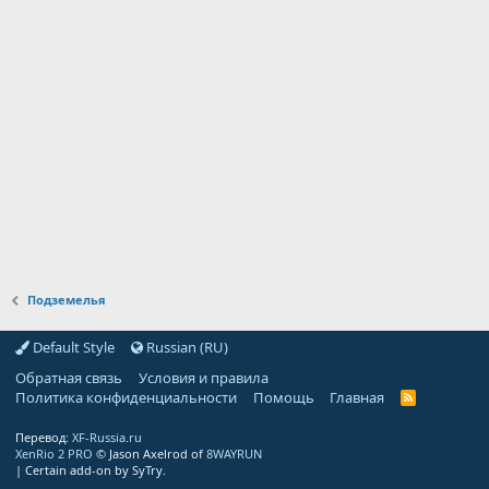
Подземелья
Default Style
Russian (RU)
Обратная связь
Условия и правила
Политика конфиденциальности
Помощь
Главная
R
S
S
Перевод:
XF-Russia.ru
XenRio 2 PRO
© Jason Axelrod of
8WAYRUN
|
Certain add-on by SyTry.