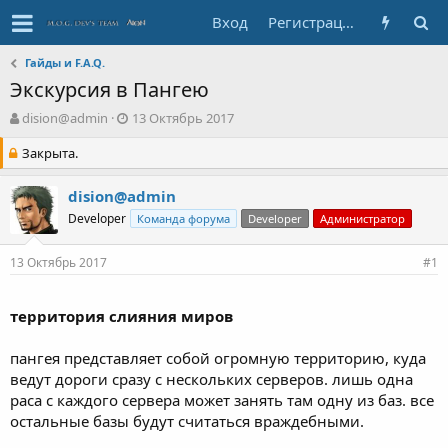
Вход
Регистрация
Гайды и F.A.Q.
Экскурсия в Пангею
А
Д
dision@admin
13 Октябрь 2017
в
а
Закрыта.
т
т
о
а
р
с
dision@admin
т
о
Developer
Команда форума
Developer
Администратор
е
з
м
д
ы
а
13 Октябрь 2017
#1
н
и
территория слияния миров
я
пангея представляет собой огромную территорию, куда
ведут дороги сразу с нескольких серверов. лишь одна
раса с каждого сервера может занять там одну из баз. все
остальные базы будут считаться враждебными.