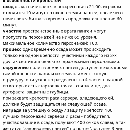
■ особенности крепостей
вход
осада начинается в воскресенье в 21:00. игрокам
отводится 10 минут на вход в земли пангеи, после чего
начинается битва за крепость продолжительностью 60
минут.
участие
пространственные врата пангеи могут
пропустить персонажей не ниже 65 уровня.
максимальное количество персонажей: 100.
процесс
одновременно осада может происходить
только на одной крепости. участники каждого из 3-х
других святилищ являются вражескими персонажами.
окружение
полет в землях пангеи доступен везде, кроме
самой крепости. каждая из земель имеет схожую
структуру: они условно разделены на 4 части, в каждой
из которых есть стартовая точка - святилище, два
артефакта, защитные гаубицы.
при захвате крепости раса сервера, владеющего ей,
должна будет защищаться на следующей осаде.
награда
за успешную осаду / защиту крепости 100
лучших персонажей сервера и расы - победителя,
участвовавшие в осаде, получают 400 очков славы, а так
же титул "завоеватель пангеи" по почте (доступен 3 дня