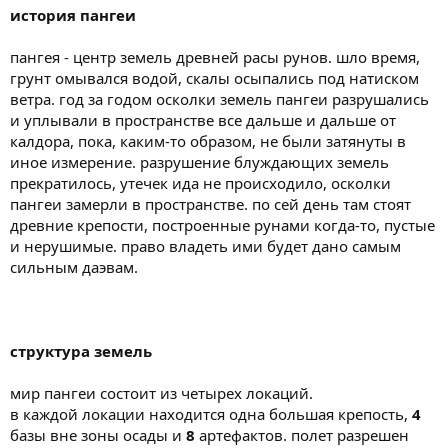
история пангеи
пангея - центр земель древней расы рунов. шло время,
грунт омывался водой, скалы осыпались под натиском
ветра. год за годом осколки земель пангеи разрушались
и уплывали в пространстве все дальше и дальше от
калдора, пока, каким-то образом, не были затянуты в
иное измерение. разрушение блуждающих земель
прекратилось, утечек ида не происходило, осколки
пангеи замерли в пространстве. по сей день там стоят
древние крепости, построенные рунами когда-то, пустые
и нерушимые. право владеть ими будет дано самым
сильным даэвам.
структура земель
мир пангеи состоит из четырех локаций.
в каждой локации находится одна большая крепость,
4
базы вне зоны осады и
8
артефактов. полет разрешен