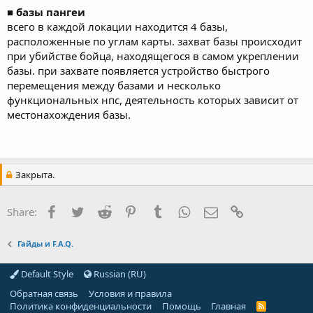
■ базы пангеи
всего в каждой локации находится 4 базы,
расположенные по углам карты. захват базы происходит
при убийстве бойца, находящегося в самом укреплении
базы. при захвате появляется устройство быстрого
перемещения между базами и несколько
функциональных нпс, деятельность которых зависит от
местонахождения базы.
Закрыта.
Facebook
Twitter
Reddit
Pinterest
Tumblr
WhatsApp
E-mail
Ссылка
Share:
Гайды и F.A.Q.
Default Style
Russian (RU)
Обратная связь
Условия и правила
Политика конфиденциальности
Помощь
Главная
R