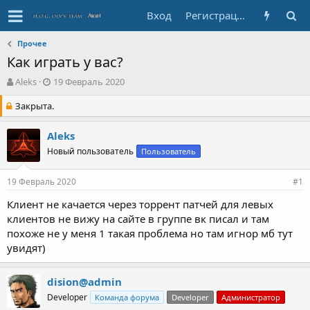
Вход
Регистрация
Прочее
Как играть у вас?
А
Д
Aleks
19 Февраль 2020
в
а
Закрыта.
т
т
о
а
р
с
Aleks
т
о
Новый пользователь
Пользователь
е
з
м
д
ы
а
19 Февраль 2020
#1
н
Клиент не качается через торрент патчей для левых
и
клиентов не вижу на сайте в группе вк писал и там
я
похоже не у меня 1 такая проблема но там игнор мб тут
увидят)
dision@admin
Developer
Команда форума
Developer
Администратор