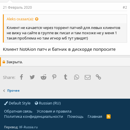
21 Февраль 2020
#2
Aleks сказал(а):
Клиент не качается через торрент патчей для левых клиентов
не вижу на сайте в группе вк писал и там похоже не у меня 1
такая проблема но там игнор мб тут увидят)
Клиент NotAion патч и батник в дискорде попросите
Закрыта.
Facebook
Twitter
Reddit
Pinterest
Tumblr
WhatsApp
E-mail
Ссылка
Share:
Прочее
Default Style
Russian (RU)
Обратная связь
Условия и правила
Политика конфиденциальности
Помощь
Главная
R
S
S
Перевод:
XF-Russia.ru