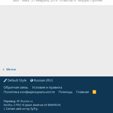
Blur
Тема
21 Февраль 2019
Ответов: 4
Форум:
Прочее
Метки
Default Style
Russian (RU)
Обратная связь
Условия и правила
Политика конфиденциальности
Помощь
Главная
R
S
S
Перевод:
XF-Russia.ru
XenRio 2 PRO
© Jason Axelrod of
8WAYRUN
|
Certain add-on by SyTry.