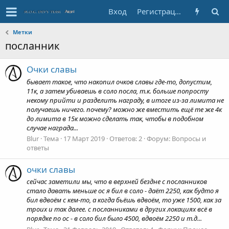
Вход
Регистрация
Метки
посланник
Очки славы
бывает такое, что накопил очков славы где-то, допустим,
11к, а затем убиваешь в соло посла, т.к. больше попросту
некому прийти и разделить награду, в итоге из-за лимита не
получаешь ничего. почему? можно же вместить ещё те же 4к
до лимита в 15к можно сделать так, чтобы в подобном
случае награда...
Blur
Тема
17 Март 2019
Ответов: 2
Форум:
Вопросы и
ответы
очки славы
сейчас заметили мы, что в верхней бездне с посланников
стало давать меньше ос я бил в соло - даёт 2250, как будто я
бил вдвоём с кем-то, а когда бьёшь вдвоём, то уже 1500, как за
троих и так далее. с посланниками в других локациях всё в
порядке по ос - в соло бил было 4500, вдвоём 2250 и т.д...