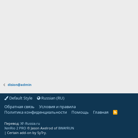
dision@admin
Default Style
Russian (RU)
Обратная связь
Условия и правила
Политика конфиденциальности
Помощь
Главная
R
S
S
Перевод:
XF-Russia.ru
XenRio 2 PRO
© Jason Axelrod of
8WAYRUN
|
Certain add-on by SyTry.