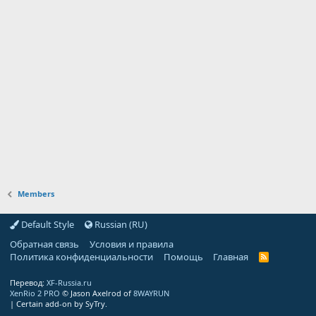
Members
Default Style
Russian (RU)
Обратная связь
Условия и правила
Политика конфиденциальности
Помощь
Главная
R
S
S
Перевод:
XF-Russia.ru
XenRio 2 PRO
© Jason Axelrod of
8WAYRUN
|
Certain add-on by SyTry.