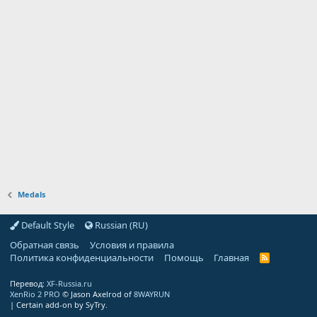
Medals
Default Style
Russian (RU)
Обратная связь
Условия и правила
Политика конфиденциальности
Помощь
Главная
R
S
S
Перевод:
XF-Russia.ru
XenRio 2 PRO
© Jason Axelrod of
8WAYRUN
|
Certain add-on by SyTry.