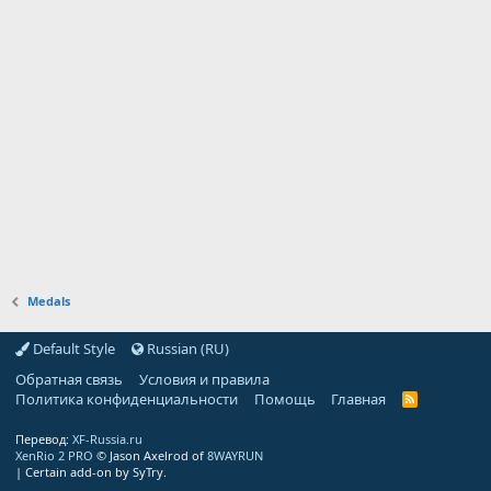
Medals
Default Style
Russian (RU)
Обратная связь
Условия и правила
Политика конфиденциальности
Помощь
Главная
R
S
S
Перевод:
XF-Russia.ru
XenRio 2 PRO
© Jason Axelrod of
8WAYRUN
|
Certain add-on by SyTry.