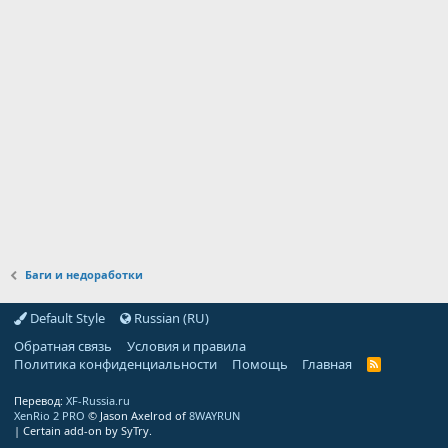
Баги и недоработки
Default Style
Russian (RU)
Обратная связь
Условия и правила
Политика конфиденциальности
Помощь
Главная
R
S
S
Перевод:
XF-Russia.ru
XenRio 2 PRO
© Jason Axelrod of
8WAYRUN
|
Certain add-on by SyTry.